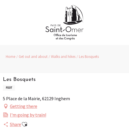
Aller
au
contenu
principal
Home
Get out and about
Walks and hikes
Les Bosquets
Les Bosquets
FOOT
5 Place de la Mairie, 62129 Inghem
Getting there
I'm going by train!
Ajouter aux favoris
Share