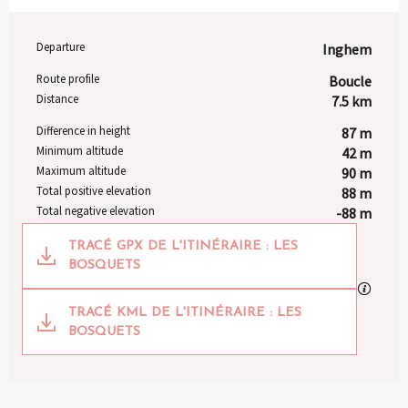
Departure
Inghem
Practical information
Route profile
Boucle
Distance
7.5 km
Difference in height
87 m
Minimum altitude
42 m
Maximum altitude
90 m
Total positive elevation
88 m
Total negative elevation
-88 m
Documentation
TRACÉ GPX DE L'ITINÉRAIRE : LES
BOSQUETS
GPX / K
TRACÉ KML DE L'ITINÉRAIRE : LES
BOSQUETS
87 m de Difference in height
Difference in height