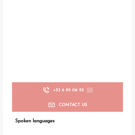
+33 6 95 06 55
▒▒
CONTACT US
Spoken languages
Spoken languages