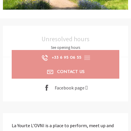
Opening hours & contact details
Unresolved hours
See opening hours
+33 6 95 06 55
▒▒
CONTACT US
Facebook page
Description
La Yourte L'OVNI is a place to perform, meet up and 