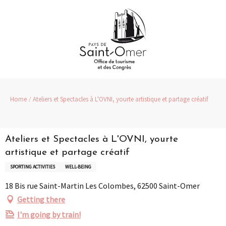
Aller
au
contenu
principal
Home
Ateliers et Spectacles à L'OVNI, yourte artistique et partage créatif
Ateliers et Spectacles à L'OVNI, yourte
artistique et partage créatif
SPORTING ACTIVITIES
WELL-BEING
18 Bis rue Saint-Martin Les Colombes, 62500 Saint-Omer
Getting there
I'm going by train!