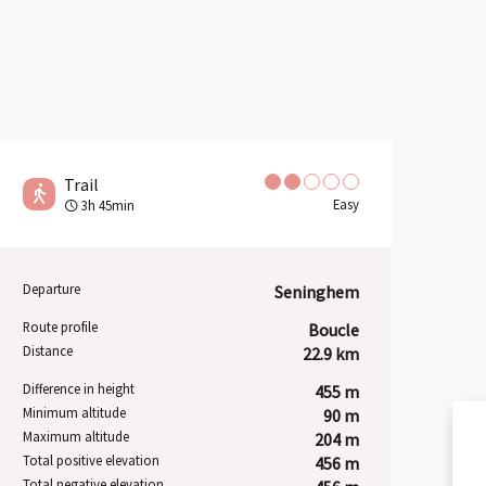
Trail
Easy
3h 45min
Departure
Seninghem
Practical information
Route profile
Boucle
Distance
22.9 km
Difference in height
455 m
Minimum altitude
90 m
Maximum altitude
204 m
Total positive elevation
456 m
EX
Total negative elevation