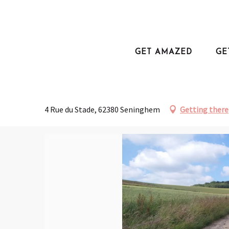
Aller
au
Home
Get out and about
Walks and hikes
Boucle des bois
contenu
principal
GET AMAZED
GE
Boucle des bois
TRAIL
4 Rue du Stade, 62380 Seninghem
Getting there