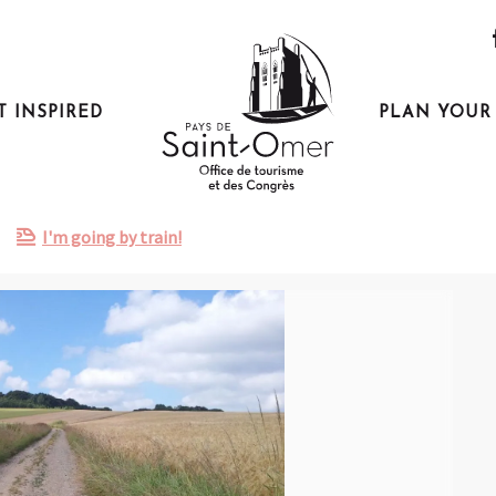
T INSPIRED
PLAN YOUR 
I'm going by train!