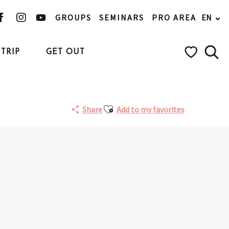
GROUPS
SEMINARS
PRO AREA
EN
TRIP
GET OUT
Searc
Voir les favo
Ajouter aux favoris
Share
Add to my favorites