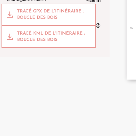
-456 m
Documentation
TRACÉ GPX DE L'ITINÉRAIRE :
BOUCLE DES BOIS
A
GPX / KML files al
TRACÉ KML DE L'ITINÉRAIRE :
BOUCLE DES BOIS
BR
AND
455 m de Difference in height
Difference in height
TI