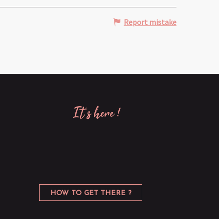
Report mistake
it’s here !
HOW TO GET THERE ?